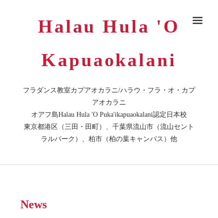
Halau Hula 'O
メ
Kapuaokalani
フラダンス教室カプアオカラニ/ハラウ・フラ・オ・カプ
アオカラニ
オアフ島Halau Hula 'O Puka'ikapuaokalani認定日本校
東京都港区（三田・田町）、千葉県流山市（流山セント
ラルパーク）、柏市（柏の葉キャンパス）他
News