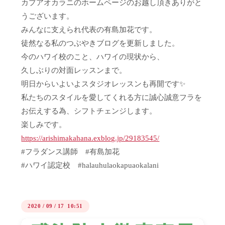
カプアオカラニのホームページのお越し頂きありがと
うございます。
みんなに支えられ代表の有島加花です。
徒然なる私のつぶやきブログを更新しました。
今のハワイ校のこと、ハワイの現状から、
久しぶりの対面レッスンまで。
明日からいよいよスタジオレッスンも再開です✨
私たちのスタイルを愛してくれる方に誠心誠意フラを
お伝えする為、シフトチェンジします。
楽しみです。
https://arishimakahana.exblog.jp/29183545/
#フラダンス講師 #有島加花
#ハワイ認定校 #halauhulaokapuaokalani
2020
/
09
/
17 10:51