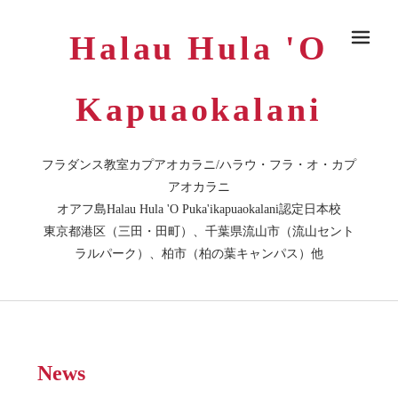
Halau Hula 'O
メ
Kapuaokalani
フラダンス教室カプアオカラニ/ハラウ・フラ・オ・カプ
アオカラニ
オアフ島Halau Hula 'O Puka'ikapuaokalani認定日本校
東京都港区（三田・田町）、千葉県流山市（流山セント
ラルパーク）、柏市（柏の葉キャンパス）他
News