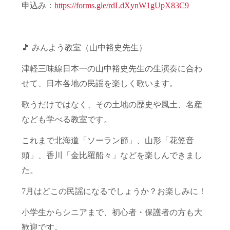
申込み：
https://forms.gle/rdLdXynW1gUpX83C9
🎵 みんよう教室（山中裕史先生）
津軽三味線日本一の山中裕史先生の生演奏に合わ
せて、日本各地の民謡を楽しく歌います。
歌うだけではなく、その土地の歴史や風土、名産
なども学べる教室です。
これまで北海道「ソーラン節」、山形「花笠音
頭」、香川「金比羅船々」などを楽しんできまし
た。
7月はどこの民謡になるでしょうか？お楽しみに！
小学生からシニアまで、初心者・保護者の方も大
歓迎です。