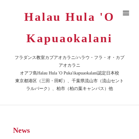
Halau Hula 'O
メ
Kapuaokalani
フラダンス教室カプアオカラニ/ハラウ・フラ・オ・カプ
アオカラニ
オアフ島Halau Hula 'O Puka'ikapuaokalani認定日本校
東京都港区（三田・田町）、千葉県流山市（流山セント
ラルパーク）、柏市（柏の葉キャンパス）他
News