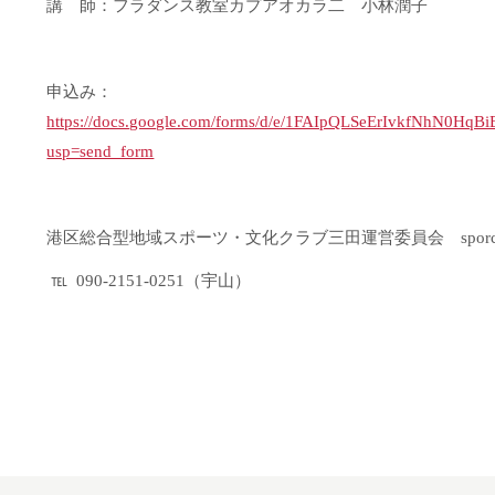
講 師：フラダンス教室カプアオカラ二 小林潤子
申込み：
https://docs.google.com/forms/d/e/1FAIpQLSeErIvkfNhN0Hq
usp=send_form
港区総合型地域スポーツ・文化クラブ三田運営委員会 sporculmit
℡ 090-2151-0251（宇山）