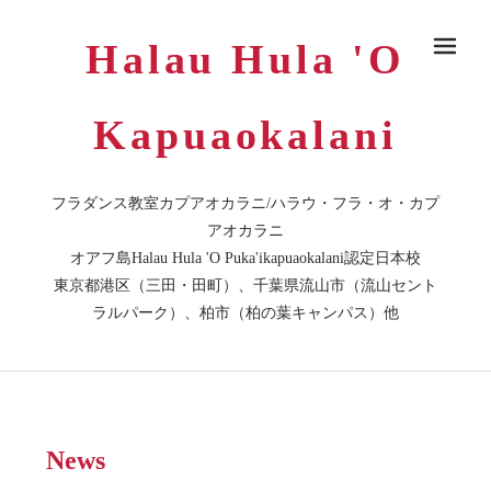
Halau Hula 'O
メ
Kapuaokalani
フラダンス教室カプアオカラニ/ハラウ・フラ・オ・カプ
アオカラニ
オアフ島Halau Hula 'O Puka'ikapuaokalani認定日本校
東京都港区（三田・田町）、千葉県流山市（流山セント
ラルパーク）、柏市（柏の葉キャンパス）他
News