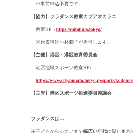
※事前申込不要です。
【協力】フラダンス教室カプアオカラニ
教室HP→
https://mitahula.tokyo/
※代表講師小林潤子が担当します。
【主催】港区・港区教育委員会
港区地域スポーツ教室HP↓
https://www.city.minato.tokyo.jp/sports/kodomo/
【主管】港区スポーツ推進委員協議会
フラダンスは…
🌺子どもからシニアまで
幅広い年代に
親しまれ