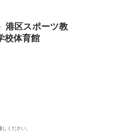
祝）港区スポーツ教
学校体育館
、
。
越しください。