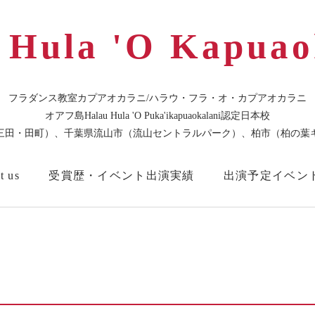
 Hula 'O Kapuao
フラダンス教室カプアオカラニ/ハラウ・フラ・オ・カプアオカラニ
オアフ島Halau Hula 'O Puka'ikapuaokalani認定日本校
三田・田町）、千葉県流山市（流山セントラルパーク）、柏市（柏の葉
t us
受賞歴・イベント出演実績
出演予定イベン
・プライベートレッスン/Short-term Private lessons
教室Blog
東京本校スタジオ
🌸お問合せはこち