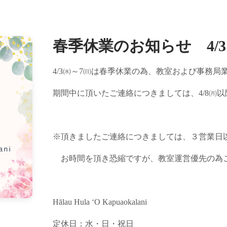
春季休業のお知らせ 4/3
4/3㈬～7㈰は春季休業の為、教室および事務
期間中に頂いたご連絡につきましては、4/8㈪
※頂きましたご連絡につきましては、３営業日
お時間を頂き恐縮ですが、教室運営優先の為
Hālau Hula ʻO Kapuaokalani
定休日：水・日・祝日