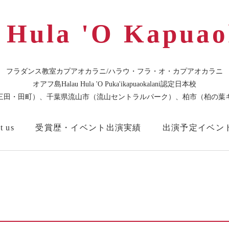
 Hula 'O Kapuao
フラダンス教室カプアオカラニ/ハラウ・フラ・オ・カプアオカラニ
オアフ島Halau Hula 'O Puka'ikapuaokalani認定日本校
三田・田町）、千葉県流山市（流山セントラルパーク）、柏市（柏の葉
t us
受賞歴・イベント出演実績
出演予定イベン
・プライベートレッスン/Short-term Private lessons
教室Blog
東京本校スタジオ
🌸お問合せはこち