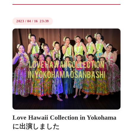
2023
/
04
/
16 23:39
Love Hawaii Collection in Yokohama
に出演しました