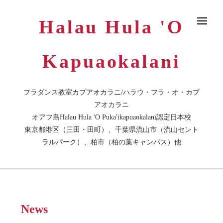
Halau Hula 'O
メ
Kapuaokalani
フラダンス教室カプアオカラニ/ハラウ・フラ・オ・カプ
アオカラニ
オアフ島Halau Hula 'O Puka'ikapuaokalani認定日本校
東京都港区（三田・田町）、千葉県流山市（流山セント
ラルパーク）、柏市（柏の葉キャンパス）他
News