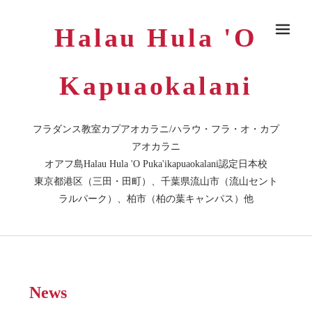
Halau Hula 'O
メ
Kapuaokalani
フラダンス教室カプアオカラニ/ハラウ・フラ・オ・カプ
アオカラニ
オアフ島Halau Hula 'O Puka'ikapuaokalani認定日本校
東京都港区（三田・田町）、千葉県流山市（流山セント
ラルパーク）、柏市（柏の葉キャンパス）他
News