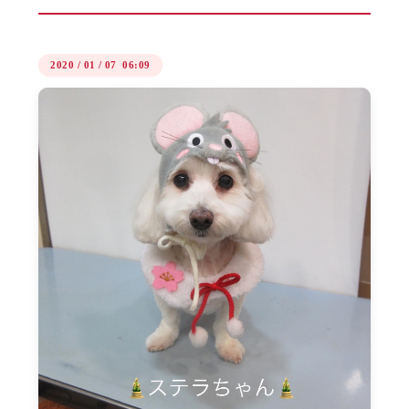
2020
/
01
/
07 06:09