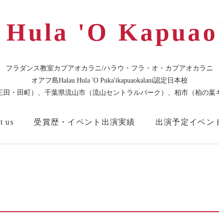
 Hula 'O Kapuao
フラダンス教室カプアオカラニ/ハラウ・フラ・オ・カプアオカラニ
オアフ島Halau Hula 'O Puka'ikapuaokalani認定日本校
三田・田町）、千葉県流山市（流山セントラルパーク）、柏市（柏の葉
t us
受賞歴・イベント出演実績
出演予定イベン
・プライベートレッスン/Short-term Private lessons
教室Blog
東京本校スタジオ
🌸お問合せはこち